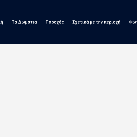
κή
Τα Δωμάτια
Παροχές
Σχετικά με την περιοχή
Φω