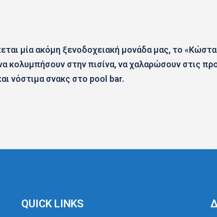
ται μία ακόμη ξενοδοχειακή μονάδα μας, τo «Κώστας &
 να κολυμπήσουν στην πισίνα, να χαλαρώσουν στις π
ι νόστιμα σνακς στο pool bar.
QUICK LINKS
Δ